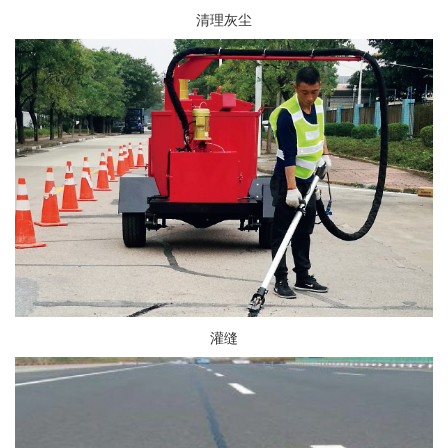
清理灰尘
灌缝