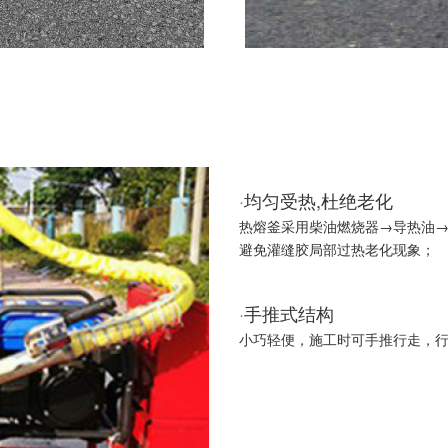
·
均匀受热,杜绝老化
热熔釜采用柴油燃烧器→导热油
避免灌缝胶局部过热老化现象；
·
手推式结构
小巧轻便，施工时可手推行走，